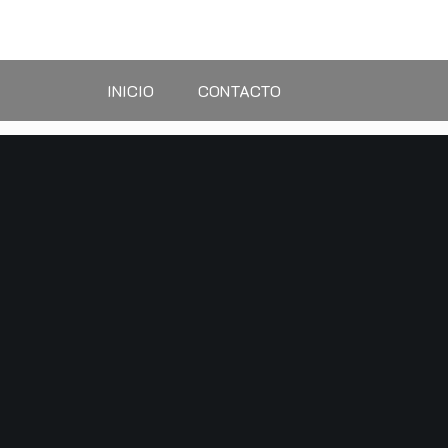
Saltar
al
contenido
INICIO
CONTACTO