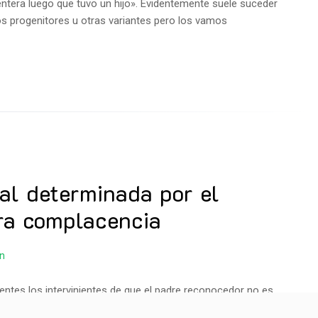
entera luego que tuvo un hijo». Evidentemente suele suceder
os progenitores u otras variantes pero los vamos
ial determinada por el
ra complacencia
on
ntes los intervinientes de que el padre reconocedor no es
espondencia con la realidad biológica. Cauce adecuado para la