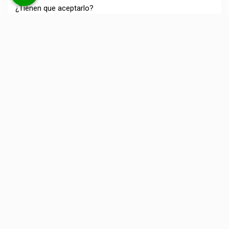
¿Tienen que aceptarlo?
ARTÍCULO SIGUIENTE
PRESUNCIÓN DE CAPACIDAD ECONÓMICA EN
UN DIVORCIO
Deja una respuesta
No se publicará tu dirección de correo electrónico. Los
campos obligatorios están marcados con *.