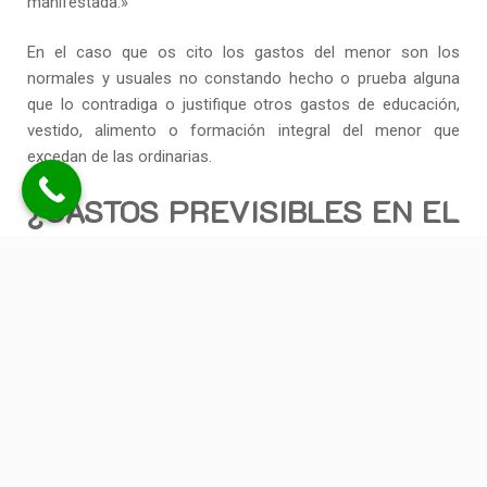
manifestada.»
En el caso que os cito los gastos del menor son los
normales y usuales no constando hecho o prueba alguna
que lo contradiga o justifique otros gastos de educación,
vestido, alimento o formación integral del menor que
excedan de las ordinarias.
¿GASTOS PREVISIBLES EN EL
FUTURO?
En la misma sentencia analizada se hace mención a los
posibles gastos de futuro relacionados con el colegio
público al que en su momento podrá asistir el menor tales
como clases de apoyo, actividades extraescolares,
comedor, etc…
. Se trata de meras expectativas de futuro,
no
existentes actualmente y no acreditadas, así como su
posible incidencia en los gastos extraordinarios y
por tanto
no valorables como necesidades que excedan de las