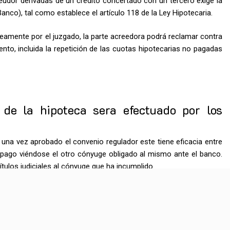
deudor derivadas de un crédito concertado con un tercero exige la
Banco), tal como establece el artículo 118 de la Ley Hipotecaria.
mente por el juzgado, la parte acreedora podrá reclamar contra
ento, incluida la repetición de las cuotas hipotecarias no pagadas
de la hipoteca sera efectuado por los
na vez aprobado el convenio regulador este tiene eficacia entre
l pago viéndose el otro cónyuge obligado al mismo ante el banco.
ítulos judiciales al cónyuge que ha incumplido.
o, este clausula, en caso de incumplimiento el banco ejecutara la