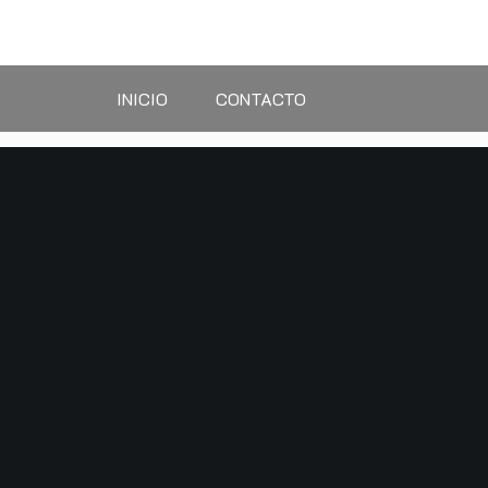
Saltar
al
contenido
INICIO
CONTACTO