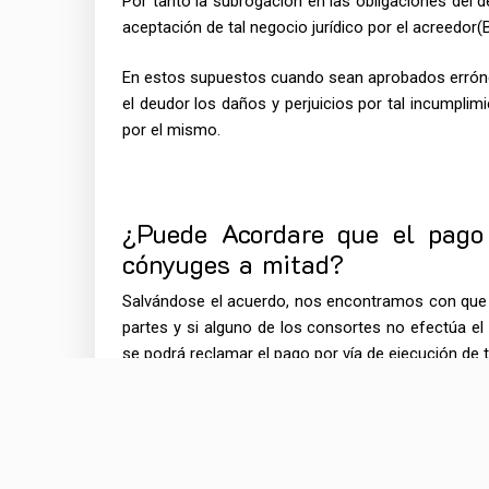
Por tanto la subrogación en las obligaciones del 
aceptación de tal negocio jurídico por el acreedor(
En estos supuestos cuando sean aprobados errónea
el deudor los daños y perjuicios por tal incumplimi
por el mismo.
¿Puede Acordare que el pago 
cónyuges a mitad?
Salvándose el acuerdo, nos encontramos con que u
partes y si alguno de los consortes no efectúa e
se podrá reclamar el pago por vía de ejecución de t
Como antes no tiene eficacia alguna frente al banc
hipoteca.