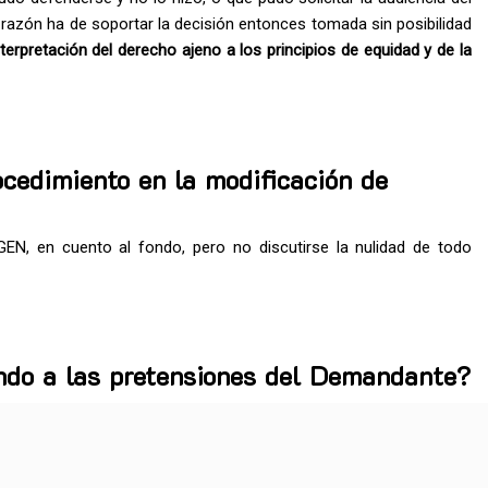
al razón ha de soportar la decisión entonces tomada sin posibilidad
interpretación del derecho ajeno a los principios de equidad y de la
ocedimiento en la
modificación
de
 en cuento al fondo, pero no discutirse la nulidad de todo
endo a las pretensiones del Demandante?
s equidad, así pues nos dice la Audiencia Provincial,
«Aun cuando
solución sí que es llamativo que la fundamentación de la
misma
ar los 350 € mensuales a cargo del padre atendiendo a que era ésta