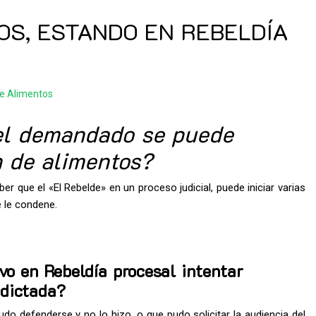
OS, ESTANDO EN REBELDÍA
e Alimentos
el demandado se puede
n de alimentos?
r que el «El Rebelde» en un proceso judicial, puede iniciar varias
e le condene.
o en Rebeldía procesal intentar
 dictada?
u
do defenderse y no lo hizo, o que pudo solicitar la audiencia del