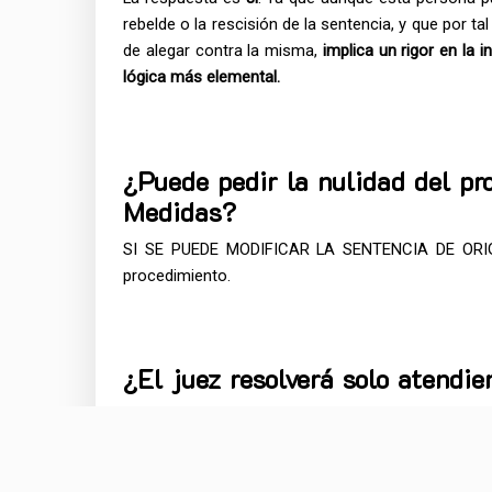
rebelde o la rescisión de la sentencia, y que por t
de alegar contra la misma,
implica un rigor en la 
lógica más elemental.
¿Puede pedir la nulidad del pr
Medidas?
SI SE PUEDE MODIFICAR LA SENTENCIA DE ORIGEN,
procedimiento.
¿El juez resolverá solo atendi
No, el juez debe resolver en base a unos principio
no es este el momento de revisar la primitiva re
fuese tan sumamente lineal
, en el sentido de fij