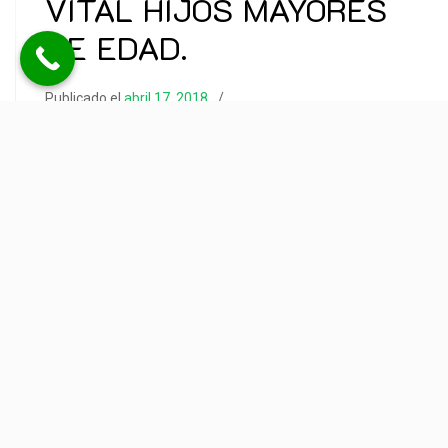
VITAL HIJOS MAYORES
DE EDAD.
Publicado el
abril 17, 2018
Publicado en
Pensión de Alimentos
Para resolver la cuestión empezamos por establecer
las PREMISAS: Hijos mayoría de edad, lo que
determina por prescripción legal el cese del ejercicio
compartido de la patria potestad, la guarda y custodia
y el régimen de visitas, manteniendo el derecho al
percibo de la pensión de alimentos a cargo del
progenitor, dado que no obstante
LEER MÁS