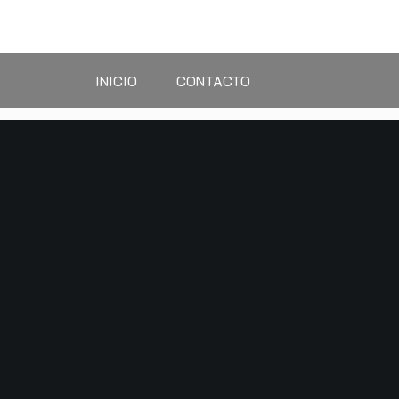
Saltar
al
contenido
INICIO
CONTACTO