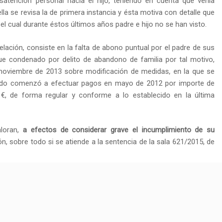
satención personal hacia el hijo, teniendo en cuenta que venía
ella se revisa la de primera instancia y ésta motiva con detalle que
l cual durante éstos últimos años padre e hijo no se han visto.
elación, consiste en la falta de abono puntual por el padre de sus
fue condenado por delito de abandono de familia por tal motivo,
e noviembre de 2013 sobre modificación de medidas, en la que se
dado comenzó a efectuar pagos en mayo de 2012 por importe de
 de forma regular y conforme a lo establecido en la última
aloran,
a efectos de considerar grave el incumplimiento de su
n, sobre todo si se atiende a la sentencia de la sala 621/2015, de
stifican una sanción tan grave como es la pérdida de la patria
 la singularidad de cada supuesto, lo que supone la necesaria
cticada.