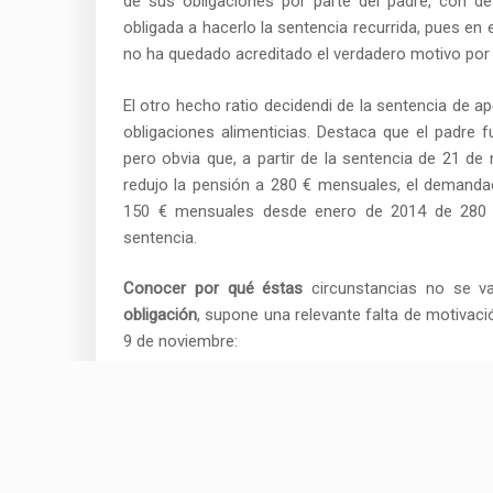
de sus obligaciones por parte del padre, con de
obligada a hacerlo la sentencia recurrida, pues en 
no ha quedado acreditado el verdadero motivo por e
El otro hecho ratio decidendi de la sentencia de ap
obligaciones alimenticias. Destaca que el padre 
pero obvia que, a partir de la sentencia de 21 d
redujo la pensión a 280 € mensuales, el deman
150 € mensuales desde enero de 2014 de 280 €,
sentencia.
Conocer por qué éstas
circunstancias no se v
obligación
, supone una relevante falta de motivació
9 de noviembre:
Establece las circunstancias que ju
potestad y la necesidad de valorar
remisión al resultado de la prueba pra