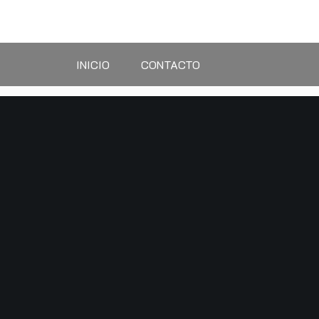
Saltar
al
contenido
INICIO
CONTACTO