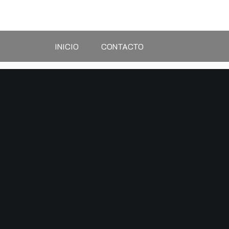
Saltar
al
contenido
INICIO
CONTACTO